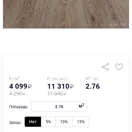
2
2
₽ / м
₽ / уп.( шт.)
М
/ уп.
4 099
11 310
2.76
4 290
11 840
2
м
Площадь:
Нет
5%
10%
15%
Запас: