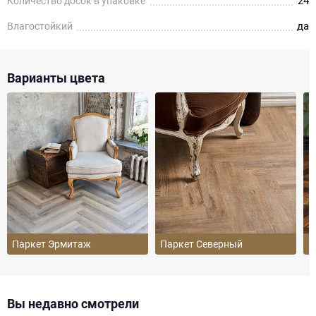
24
Количество досок в упаковке
да
Влагостойкий
Варианты цвета
Паркет Эрмитаж
Паркет Северный
П
Вы недавно смотрели