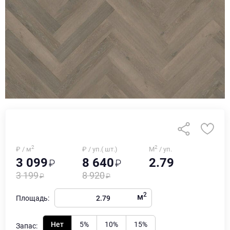
2
2
₽ / м
₽ / уп.( шт.)
М
/ уп.
3 099
8 640
2.79
3 199
8 920
2
м
Площадь:
Нет
5%
10%
15%
Запас: