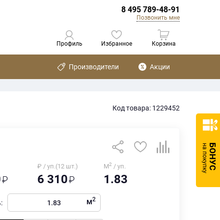
8 495 789-48-91
Позвонить мне
Профиль
Избранное
Корзина
Производители
Акции
Код товара: 1229452
БОНУС
на покупку
2
₽ / уп.(12 шт.)
М
/ уп.
0
6 310
1.83
2
м
: