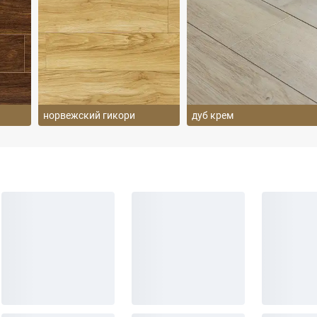
норвежский гикори
дуб крем