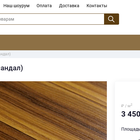
Наш шоурум
Оплата
Доставка
Контакты
андал)
сандал)
2
₽ / м
3 45
Площадь