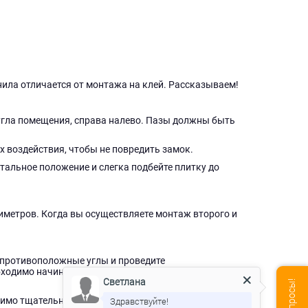
нила отличается от монтажа на клей. Рассказываем!
 угла помещения, справа налево. Пазы должны быть
х воздействия, чтобы не повредить замок.
нтальное положение и слегка подбейте плитку до
тиметров. Когда вы осуществляете монтаж второго и
ю противоположные углы и проведите
бходимо начинать укладку кварцвинила, если вы
Светлана
Здравствуйте!
имо тщательно перемешать, если смесь сухая –