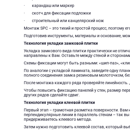
· карандаш или маркер
· скотч для фиксации подложки
· строительный или канцелярский нож
Монтаж SPC – это тихий и простой процесс, поэтому е
Подготовив инструменты, материалы и основание, мож
Технология укладки замковой плитки
Укладка замкового вида плитки практически не отлич
направлены к Вам. Оставьте между стеной и сторонам
Схемы фиксации могут быть разными: «шип-паз», «клик
По аналогии с укладкой ламината, заведите одну планк
полного соединения замка резиновым молоточком, бе
После монтажа каждого ряда проверяйте линейность.
Чтобы повысить фиксацию панелей у стен, размер перв
других рядов сделайте сдвиг.
Технология укладки клеевой плитки
Первый этап – грамотная разметка поверхности. Вам 
перпендикулярные линии в параллель стенам – так вы
придерживаетесь клеевого метода.
Затем нужно подготовить клеевой состав, который вы