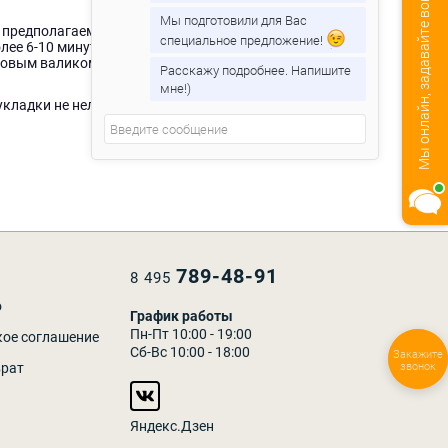
Мы онлайн, задавайте вопросы!
Мы подготовили для Вас
 в предполагаемом участке расположения ламеля.
специальное предложение!
более 6-10 минут. Точным движением уложите пластину
новым валиком и избавьтесь от лишнего клея влажной
Расскажу подробнее. Напишите
мне!)
кладки не нельзя давать нагрузку на пол раньше, чем
789-48-91
8 495
о
График работы
Пн-Пт 10:00 - 19:00
кое соглашение
Сб-Вс 10:00 - 18:00
Закажите
звонок
врат
Яндекс.Дзен