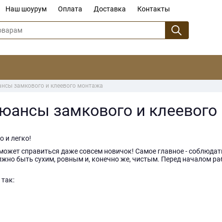
Наш шоурум
Оплата
Доставка
Контакты
ансы замкового и клеевого монтажа
нюансы замкового и клеевого
 и легко!
ожет справиться даже совсем новичок! Самое главное - соблюдать
жно быть сухим, ровным и, конечно же, чистым. Перед началом раб
так: