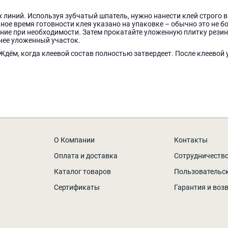
х линий. Используя зубчатый шпатель, нужно нанести клей строго
чное время готовности клея указано на упаковке – обычно это не 
ение при необходимости. Затем прокатайте уложенную плитку рези
анее уложенный участок.
ём, когда клеевой состав полностью затвердеет. После клеевой у
О Компании
Контакты
Оплата и доставка
Сотрудничеств
Каталог товаров
Пользовательс
Сертификаты
Гарантия и воз