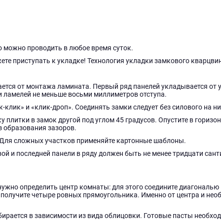
го можно проводить в любое время суток.
ете приступать к укладке! Технология укладки замкового кварцви
ается от монтажа ламината. Первый ряд панелей укладывается от
и ламелей не меньше восьми миллиметров отступа.
-клик» и «клик-дроп». Соединять замки следует без силового на ни
у плитки в замок другой под углом 45 градусов. Опустите в горизо
з образования зазоров.
 Для сложных участков применяйте картонные шаблоны.
ой и последней панели в ряду должен быть не менее тридцати сан
нужно определить центр комнаты: для этого соедините диагональ
 получите четыре ровных прямоугольника. Именно от центра и нео
бирается в зависимости из вида облицовки. Готовые пасты необход