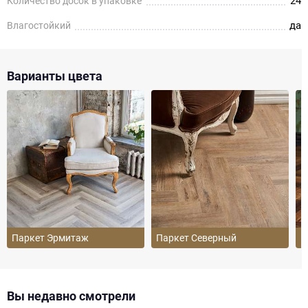
24
Количество досок в упаковке
да
Влагостойкий
Варианты цвета
Паркет Эрмитаж
Паркет Северный
П
Вы недавно смотрели