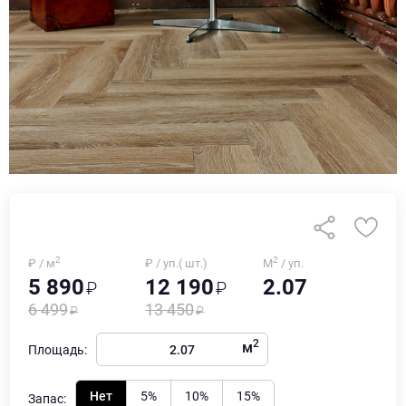
2
2
₽ / м
₽ / уп.( шт.)
М
/ уп.
5 890
12 190
2.07
6 499
13 450
2
м
Площадь:
Нет
5%
10%
15%
Запас: