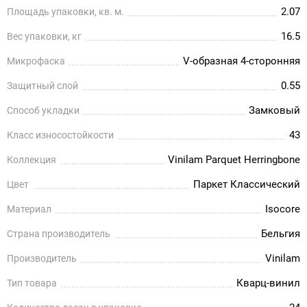
2.07
Площадь упаковки, кв. м.
16.5
Вес упаковки, кг
V-образная 4-сторонняя
Микрофаска
0.55
Защитный слой
Замковый
Способ укладки
43
Класс износостойкости
Vinilam Parquet Herringbone
Коллекция
Паркет Классический
Цвет
Isocore
Материал
Бельгия
Страна производитель
Vinilam
Производитель
Кварц-винил
Тип товара