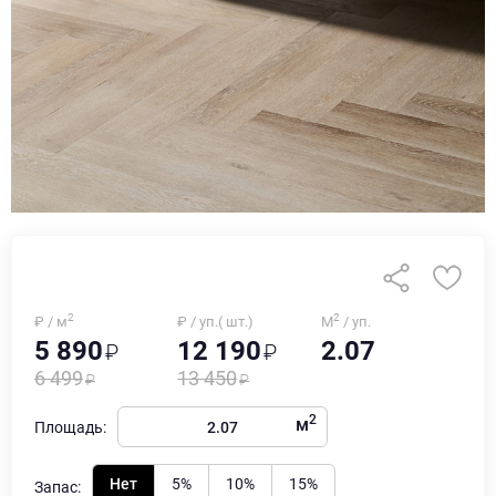
2
2
₽ / м
₽ / уп.( шт.)
М
/ уп.
5 890
12 190
2.07
6 499
13 450
2
м
Площадь:
Нет
5%
10%
15%
Запас: