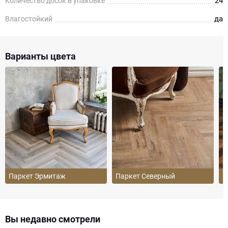
24
Количество досок в упаковке
да
Влагостойкий
Варианты цвета
Паркет Эрмитаж
Паркет Северный
П
Вы недавно смотрели