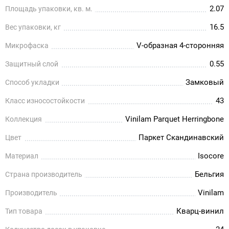
2.07
Площадь упаковки, кв. м.
16.5
Вес упаковки, кг
V-образная 4-сторонняя
Микрофаска
0.55
Защитный слой
Замковый
Способ укладки
43
Класс износостойкости
Vinilam Parquet Herringbone
Коллекция
Паркет Скандинавский
Цвет
Isocore
Материал
Бельгия
Страна производитель
Vinilam
Производитель
Кварц-винил
Тип товара