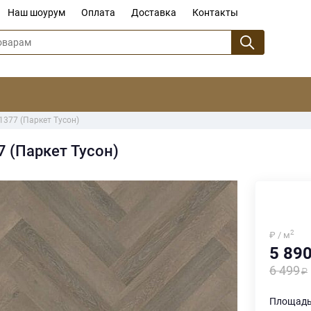
Наш шоурум
Оплата
Доставка
Контакты
11377 (Паркет Тусон)
7 (Паркет Тусон)
2
₽ / м
5 89
6 499
Площадь