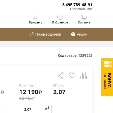
8 495 789-48-91
Позвонить мне
Профиль
Избранное
Корзина
Производители
Акции
Код товара: 1229552
БОНУС
на покупку
2
₽ / уп.( шт.)
М
/ уп.
0
12 190
2.07
13 450
2
м
: