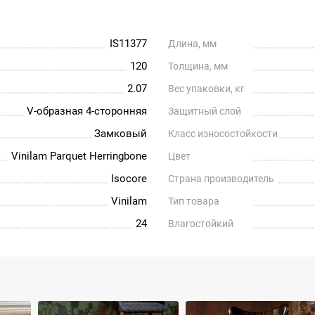
IS11377
Длина, мм
120
Толщина, мм
2.07
Вес упаковки, кг
V-образная 4-сторонняя
Защитный слой
Замковый
Класс износостойкости
Vinilam Parquet Herringbone
Цвет
Isocore
Страна производитель
Vinilam
Тип товара
24
Влагостойкий