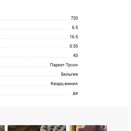
720
6.5
16.5
0.55
43
Паркет Тусон
Бельгия
Кварц-винил
да