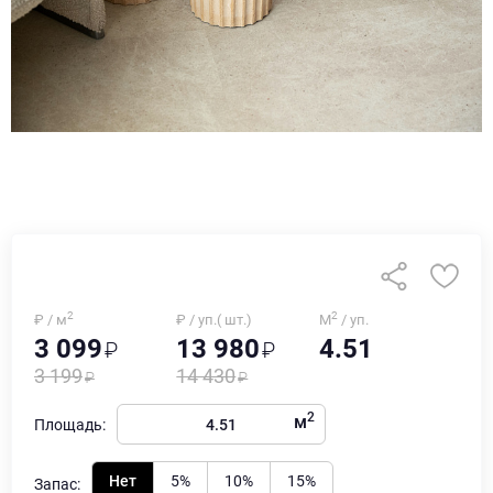
2
2
₽ / м
₽ / уп.( шт.)
М
/ уп.
3 099
13 980
4.51
3 199
14 430
2
м
Площадь:
Нет
5%
10%
15%
Запас: