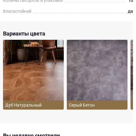
10
Количество досок в упаковке
да
Влагостойкий
Варианты цвета
Дуб Натуральный
Серый Бетон
Б
Вы недавно смотрели