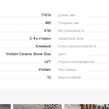
71616
Длина, мм
480
Толщина, мм
4.56
Вес упаковки, кг
С 4-х сторон
Защитный слой
Клеевой
Класс износостойкости
Vinilam Ceramo Stone Glue
Цвет
LVT
Страна производитель
Vinilam
Тип товара
10
Влагостойкий