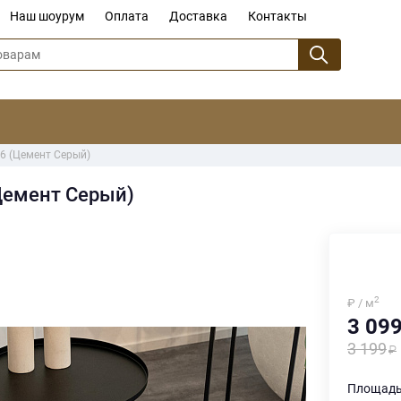
Наш шоурум
Оплата
Доставка
Контакты
16 (Цемент Серый)
(Цемент Серый)
2
₽ / м
3 09
3 199
Площадь