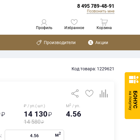
8 495 789-48-91
Позвонить мне
Профиль
Избранное
Корзина
Производители
Акции
Код товара: 1229621
БОНУС
на покупку
2
₽ / уп.( шт.)
М
/ уп.
9
14 130
4.56
14 580
2
м
: