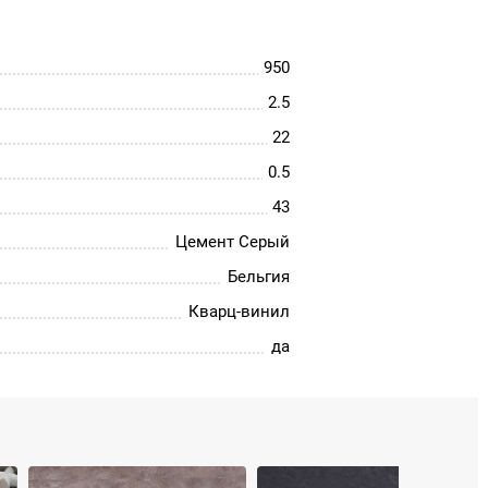
950
2.5
22
0.5
43
Цемент Серый
Бельгия
Кварц-винил
да