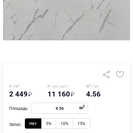
2
2
₽ / м
₽ / уп.( шт.)
М
/ уп.
2 449
11 160
4.56
2
м
Площадь:
Нет
5%
10%
15%
Запас: