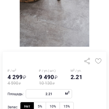
2
2
₽ / м
₽ / уп.( шт.)
М
/ уп.
4 299
9 490
2.21
4 590
10 130
2
м
Площадь:
Нет
5%
10%
15%
Запас: