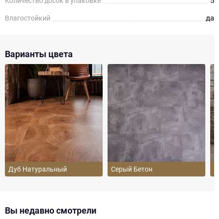
5
Количество досок в упаковке
да
Влагостойкий
Варианты цвета
Дуб Натуральный
Серый Бетон
Б
Вы недавно смотрели