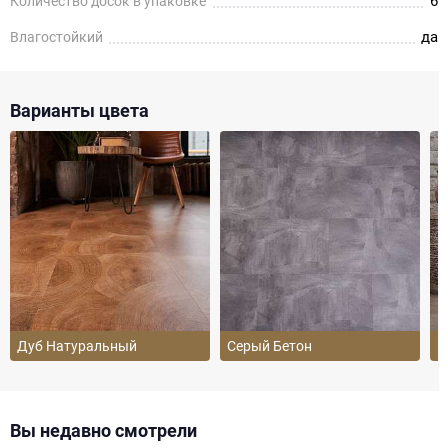
6
Количество досок в упаковке
да
Влагостойкий
Варианты цвета
Дуб Натуральный
Серый Бетон
Б
Вы недавно смотрели