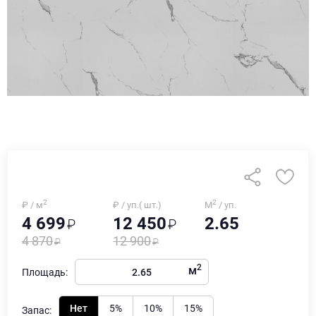
2
2
₽ / м
₽ / уп.( шт.)
М
/ уп.
4 699
12 450
2.65
4 870
12 900
2
м
Площадь:
Нет
5%
10%
15%
Запас: