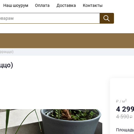
Наш шоурум
Оплата
Доставка
Контакты
ерраццо)
ццо)
2
₽ / м
4 29
4 590
Площадь