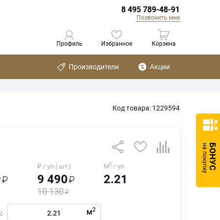
8 495 789-48-91
Позвонить мне
Профиль
Избранное
Корзина
Производители
Акции
Код товара: 1229594
БОНУС
на покупку
2
₽ / уп.( шт.)
М
/ уп.
9
9 490
2.21
10 130
2
м
: