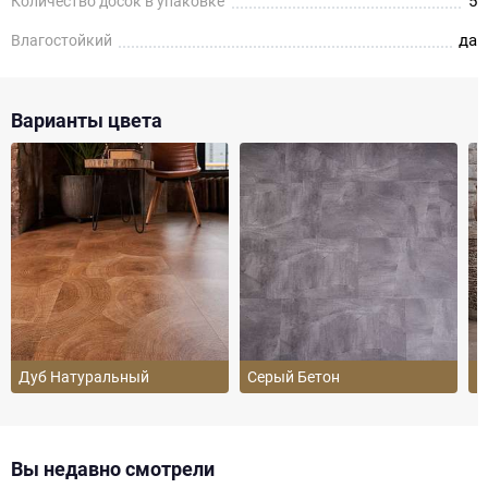
5
Количество досок в упаковке
да
Влагостойкий
Варианты цвета
Дуб Натуральный
Серый Бетон
Б
Вы недавно смотрели