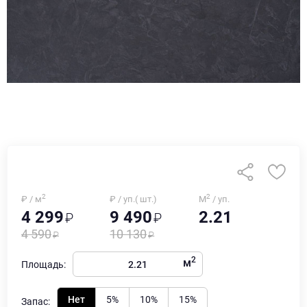
2
2
₽ / м
₽ / уп.( шт.)
М
/ уп.
4 299
9 490
2.21
4 590
10 130
2
м
Площадь:
Нет
5%
10%
15%
Запас: