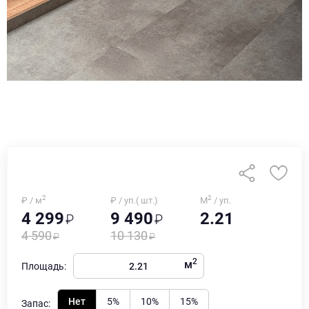
2
2
₽ / м
₽ / уп.( шт.)
М
/ уп.
4 299
9 490
2.21
4 590
10 130
2
м
Площадь:
Нет
5%
10%
15%
Запас: