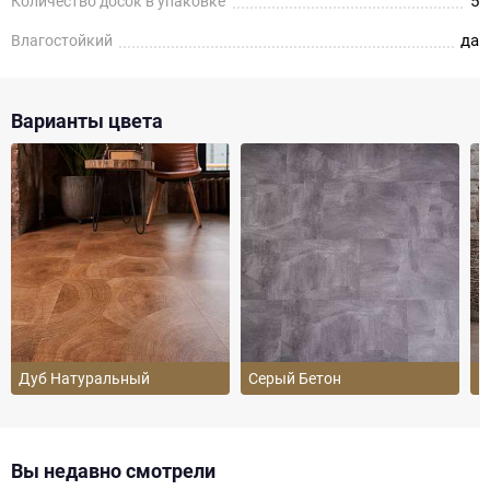
5
Количество досок в упаковке
да
Влагостойкий
Варианты цвета
Дуб Натуральный
Серый Бетон
Б
Вы недавно смотрели