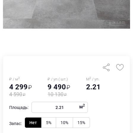
2
2
₽ / м
₽ / уп.( шт.)
М
/ уп.
4 299
9 490
2.21
4 590
10 130
2
м
Площадь:
Нет
5%
10%
15%
Запас: